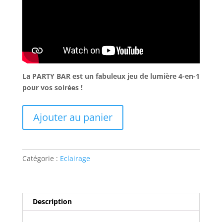
La PARTY BAR est un fabuleux jeu de lumière 4-en-1
pour vos soirées !
quantité
Ajouter au panier
de
PARTYSET
-
Eclairage
Catégorie :
Eclairage
de
vos
soirées
!
Description