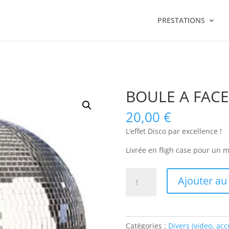
PRESTATIONS
BOULE A FACE
20,00
€
L’effet Disco par excellence !
Livrée en fligh case pour un 
quantité
Ajouter au
de
BOULE
A
FACETTES
Catégories :
Divers (video, accr