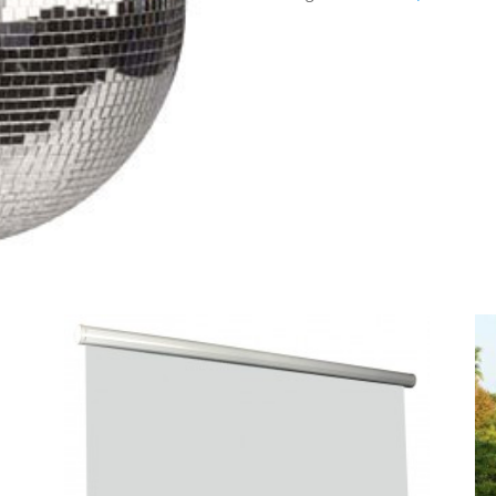
50
CM