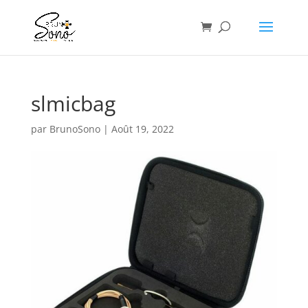
slmicbag
par
BrunoSono
|
Août 19, 2022