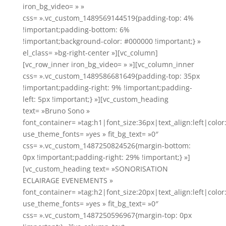
iron_bg_video= » »
css= ».vc_custom_1489569144519{padding-top: 4%
!important;padding-bottom: 6%
!important;background-color: #000000 !important;} »
el_class= »bg-right-center »][vc_column]
[vc_row_inner iron_bg_video= » »][vc_column_inner
css= ».vc_custom_1489586681649{padding-top: 35px
!important;padding-right: 9% !important;padding-
left: 5px !important;} »][vc_custom_heading
text= »Bruno Sono »
font_container= »tag:h1|font_size:36px|text_align:left|color:
use_theme_fonts= »yes » fit_bg_text= »0″
css= ».vc_custom_1487250824526{margin-bottom:
0px !important;padding-right: 29% !important;} »]
[vc_custom_heading text= »SONORISATION
ECLAIRAGE EVENEMENTS »
font_container= »tag:h2|font_size:20px|text_align:left|colo
use_theme_fonts= »yes » fit_bg_text= »0″
css= ».vc_custom_1487250596967{margin-top: 0px