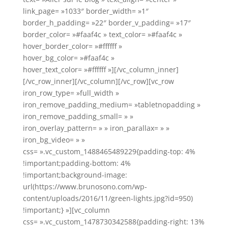
link_page= »1033″ border_width= »1″
border_h_padding= »22″ border_v_padding= »17″
border_color= »#faaf4c » text_color= »#faaf4c »
hover_border_color= »#ffffff »
hover_bg_color= »#faaf4c »
hover_text_color= »#ffffff »][/vc_column_inner]
[/vc_row_inner][/vc_column][/vc_row][vc_row
iron_row_type= »full_width »
iron_remove_padding_medium= »tabletnopadding »
iron_remove_padding_small= » »
iron_overlay_pattern= » » iron_parallax= » »
iron_bg_video= » »
css= ».vc_custom_1488465489229{padding-top: 4%
!important;padding-bottom: 4%
!important;background-image:
url(https://www.brunosono.com/wp-
content/uploads/2016/11/green-lights.jpg?id=950)
!important;} »][vc_column
css= ».vc_custom_1478730342588{padding-right: 13%