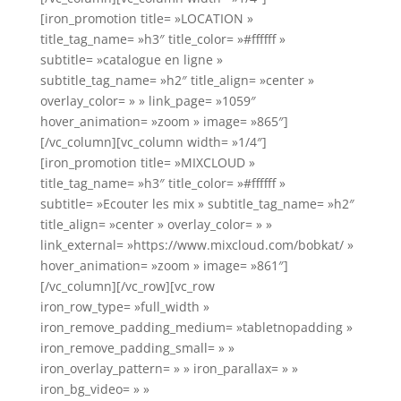
[iron_promotion title= »LOCATION »
title_tag_name= »h3″ title_color= »#ffffff »
subtitle= »catalogue en ligne »
subtitle_tag_name= »h2″ title_align= »center »
overlay_color= » » link_page= »1059″
hover_animation= »zoom » image= »865″]
[/vc_column][vc_column width= »1/4″]
[iron_promotion title= »MIXCLOUD »
title_tag_name= »h3″ title_color= »#ffffff »
subtitle= »Ecouter les mix » subtitle_tag_name= »h2″
title_align= »center » overlay_color= » »
link_external= »https://www.mixcloud.com/bobkat/ »
hover_animation= »zoom » image= »861″]
[/vc_column][/vc_row][vc_row
iron_row_type= »full_width »
iron_remove_padding_medium= »tabletnopadding »
iron_remove_padding_small= » »
iron_overlay_pattern= » » iron_parallax= » »
iron_bg_video= » »