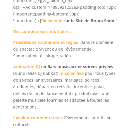
!important;} »][vc_column_text
css= ».vc_custom_1489592123262{padding-top: 12px
!important;padding-bottom: 50px
!important;} »]
Bienvenue
sur le Site de Bruno Sono
!
Des compétences multiples :
Prestations techniques et régies
dans le domaine
du spectacle vivant ou de l’évènementiel.
Sonorisation, éclairage, vidéo.
Animation DJ
en Bars musicaux
et soirées privées :
Bruno (alias DJ BobKat)
mixe en live
pour tous types
de soirées (anniversaires, mariages, soirées
étudiantes, départ en retraite, incentive, galas,
défilés de mode, lancement de produit) avec une
palette musicale fournies et adaptée à toutes les
générations..
Speaker commentateur
d’évènements sportifs ou
culturels