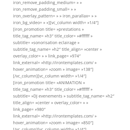
iron_remove_padding_medium= » »
iron_remove_padding_small= » »
iron_overlay_pattern= » » iron_parallax= » »
iron_bg_video= » »][vc_column width= »1/4″]
[iron_promotion title= »prestations »
title_tag_name= »h3″ title_color= »#ffffff »
subtitle= »sonorisation eclairage »
subtitle_tag_name= »h2″ title_align= »center »
overlay_color= » » link_page= »974″
link_external= »http://irontemplates.com/ »
hover_animation= »zoom » image= »138″]
[/vc_column][vc_column width= »1/4″]
[iron_promotion title= »ANIMATION »
title_tag_name= »h3″ title_color= »#ffffff »
subtitle= »DJ evenements » subtitle_tag_name= »h2″
title_align= »center » overlay_color= » »
link_page= »980″
link_external= »http://irontemplates.com/ »
hover_animation= »zoom » image= »850″]
[/vc_column][vc_column width= »1/4″]