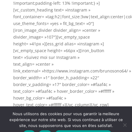
!important;padding-left: 13% !important;} »]
[vc_custom_heading text= »Instagram »
font_container= »tag:h2|font_size:3vw|text_align:center|colo
use_theme_fonts= »yes » fit_bg_text= »0″]
[iron_image_divider divider_align= »center »
divider_image= »107″][vc_empty_space
height= »41px »][ess_grid alias= »instagram »]
[vc_empty_space height= »66px »][iron_button
text= »Suivez moi sur Instagram »
text_align= »center »
link_external= »https://www.instagram.com/brunosono64/ »
border_width= »1″ border_h_padding= »22″
border_v_padding= »17″ border_color= »#faaf4c »
text_color= »#faaf4c » hover_border_color= »#ffffff »
hover_bg_color= »#faaf4c »
hover_text_color= »#ffffff »][/vc_column][/vc_row]
Nous utilisons des cookies pour vous garantir la meilleure
Politique de confidentialité
Mentions légales
expérience sur notre site web. Si vous continuez à utiliser ce
Conditions générales de vente
site, nous supposerons que vous en êtes satisfait.
Powered by cotebasque.net