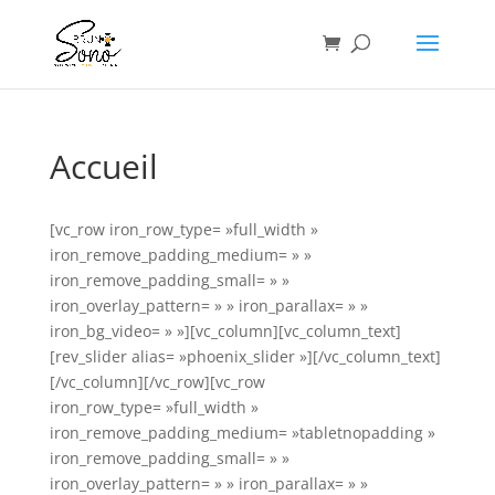
Accueil
[vc_row iron_row_type= »full_width »
iron_remove_padding_medium= » »
iron_remove_padding_small= » »
iron_overlay_pattern= » » iron_parallax= » »
iron_bg_video= » »][vc_column][vc_column_text]
[rev_slider alias= »phoenix_slider »][/vc_column_text]
[/vc_column][/vc_row][vc_row
iron_row_type= »full_width »
iron_remove_padding_medium= »tabletnopadding »
iron_remove_padding_small= » »
iron_overlay_pattern= » » iron_parallax= » »