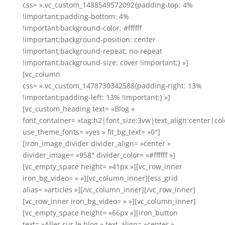
css= ».vc_custom_1488549572092{padding-top: 4%
!important;padding-bottom: 4%
!important;background-color: #ffffff
!important;background-position: center
!important;background-repeat: no-repeat
!important;background-size: cover !important;} »]
[vc_column
css= ».vc_custom_1478730342588{padding-right: 13%
!important;padding-left: 13% !important;} »]
[vc_custom_heading text= »Blog »
font_container= »tag:h2|font_size:3vw|text_align:center|co
use_theme_fonts= »yes » fit_bg_text= »0″]
[iron_image_divider divider_align= »center »
divider_image= »958″ divider_color= »#ffffff »]
[vc_empty_space height= »41px »][vc_row_inner
iron_bg_video= » »][vc_column_inner][ess_grid
alias= »articles »][/vc_column_inner][/vc_row_inner]
[vc_row_inner iron_bg_video= » »][vc_column_inner]
[vc_empty_space height= »66px »][iron_button
text= »Aller sur le blog » text_align= »center »