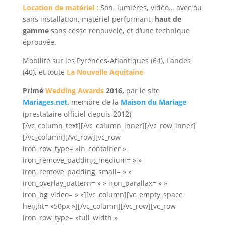
Location de matériel :
Son, lumières, vidéo… avec ou
sans installation, matériel performant
haut de
gamme
sans cesse renouvelé, et d’une technique
éprouvée.
Mobilité sur les Pyrénées-Atlantiques (64), Landes
(40), et toute
La Nouvelle Aquitaine
Primé
Wedding Awards
2016,
par le site
Mariages.net
,
membre de la
Maison du Mariage
(prestataire officiel depuis 2012)
[/vc_column_text][/vc_column_inner][/vc_row_inner]
[/vc_column][/vc_row][vc_row
iron_row_type= »in_container »
iron_remove_padding_medium= » »
iron_remove_padding_small= » »
iron_overlay_pattern= » » iron_parallax= » »
iron_bg_video= » »][vc_column][vc_empty_space
height= »50px »][/vc_column][/vc_row][vc_row
iron_row_type= »full_width »